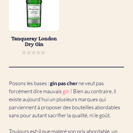
Tanqueray London
Dry Gin
0
s
u
r
5
Posons les bases :
gin pas cher
ne veut pas
forcément dire mauvais
gin
! Bien au contraire, il
existe aujourd'hui un plusieurs marques qui
parviennent à proposer des bouteilles abordables
sans pour autant sacrifier la qualité, ni le goût.
Toujours est-il que malgré son prix abordable, un