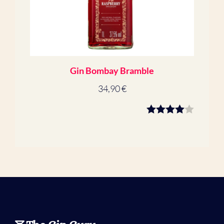
Gin Bombay Bramble
34,90
€
4.00
sur
5