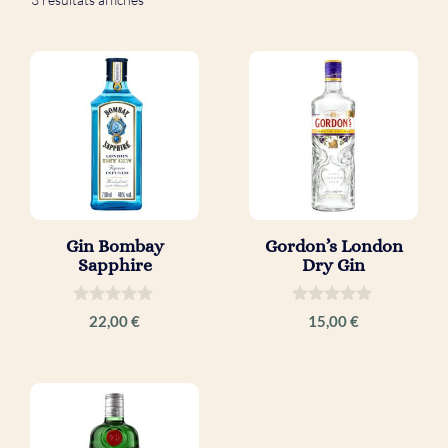
Gin Bombay
Gordon’s London
Sapphire
Dry Gin
0
0
22,00
€
15,00
€
s
s
u
u
r
r
5
5